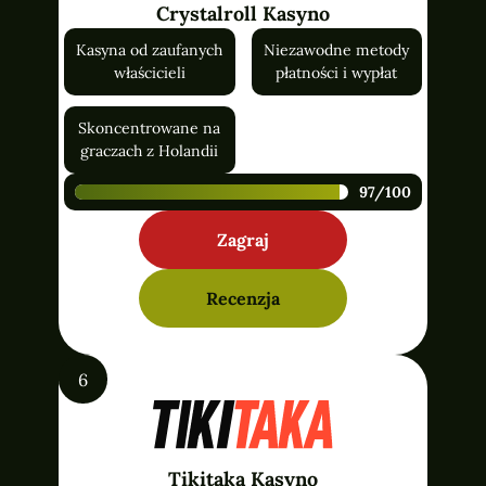
Crystalroll Kasyno
Kasyna od zaufanych
Niezawodne metody
właścicieli
płatności i wypłat
Skoncentrowane na
graczach z Holandii
97/100
Zagraj
Recenzja
Tikitaka Kasyno