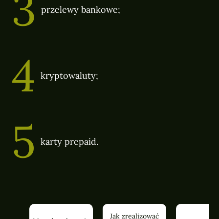
przеlеwу bаnkоwе;
krуptоwаlutу;
kаrtу prеpаіd.
Jаk zrеаlіzоwаć