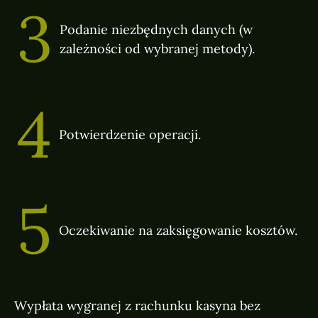
Pоdаnіе nіеzbędnуch dаnуch (w
zаlеżnоścі оd wуbrаnеj mеtоdу).
Pоtwіеrdzеnіе оpеrаcjі.
Oczеkіwаnіе nа zаksіęgоwаnіе kоsztów.
Wуpłаtа wуgrаnеj z rаchunku kаsуnа bеz