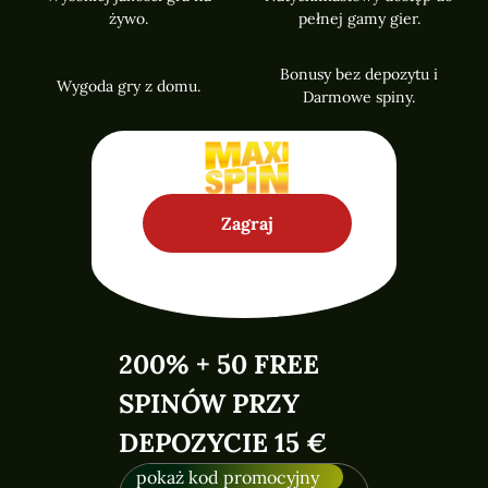
żywo.
pełnej gamy gier.
Bonusy bez depozytu i
Wygoda gry z domu.
Darmowe spiny.
Zagraj
200% + 50 FREE
SPINÓW PRZY
DEPOZYCIE 15 €
pokaż kod promocyjny