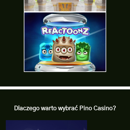
Dlaczego wаrtо wybrać Pіnо Casino?