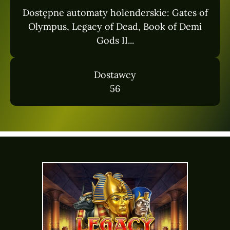
Dostępne automaty holenderskie: Gates of
Olympus, Legacy of Dead, Book of Demi
Gods II...
Dostawcy
56