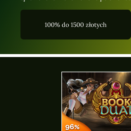
100% do 1500 złotych