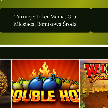
Turnieje: Joker Mania, Gra
Miesiąca, Bonusowa Środa