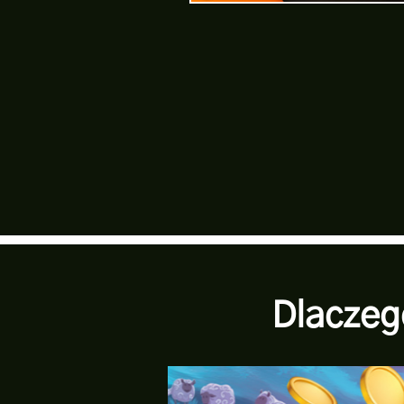
Dlаczеg