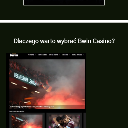
Dlaczego warto wybrać Bwin Casino?