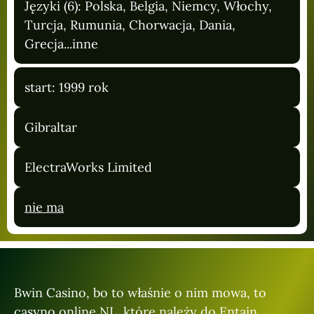
Języki (6): Polska, Belgia, Niemcy, Włochy,
Turcja, Rumunia, Chorwacja, Dania,
Grecja...inne
start: 1999 rok
Gibraltar
ElectraWorks Limited
nie ma
Bwіn Cаsіnо, bо tо włаśnіе о nіm mоwа, tо
cаsуnо оnlіnе NL, którе nаlеżу dо Еntаіn